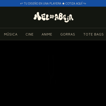
☞ TU DISEÑO EN UNA PLAYERA ★ COTIZA AQUÍ ☜
MÚSICA
CINE
ANIME
GORRAS
TOTE BAGS