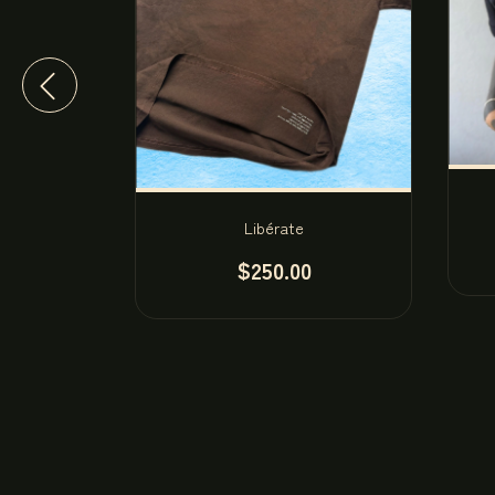
mal.
Libérate
$250.00