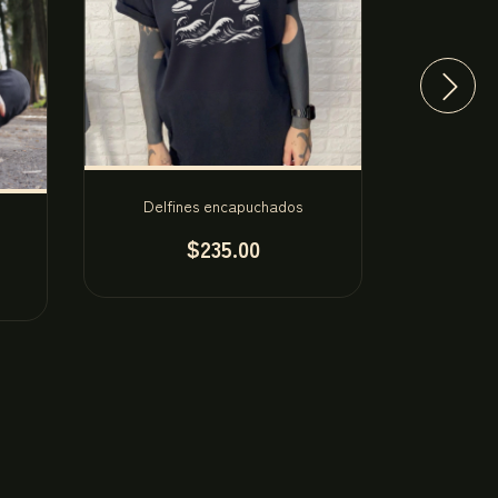
Delfines encapuchados
Lo qu
$235.00