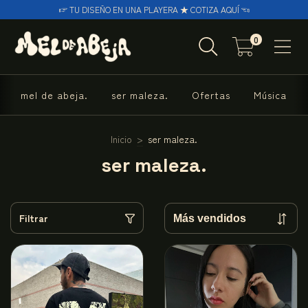
☞ TU DISEÑO EN UNA PLAYERA ★ COTIZA AQUÍ ☜
0
mel de abeja.
ser maleza.
Ofertas
Música
Inicio
>
ser maleza.
ser maleza.
Filtrar