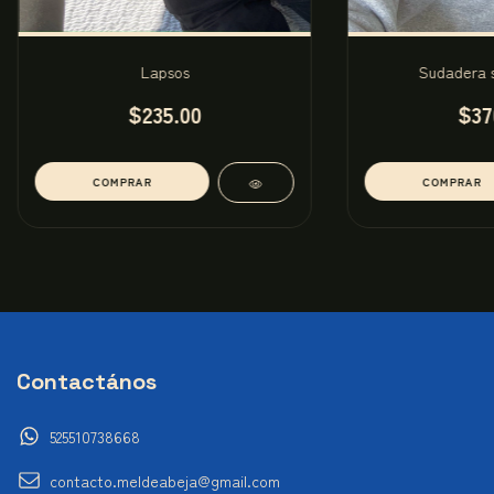
Lapsos
Sudadera s
$235.00
$37
COMPRAR
COMPRAR
Contactános
525510738668
contacto.meldeabeja@gmail.com