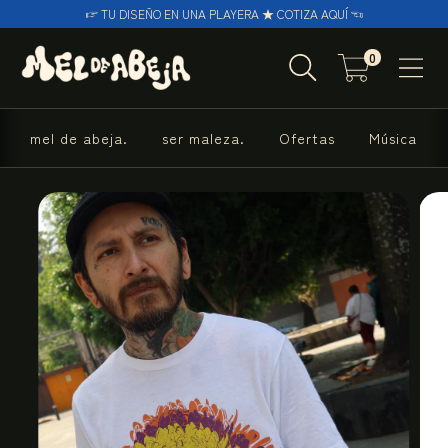
☞ TU DISEÑO EN UNA PLAYERA ★ COTIZA AQUÍ ☜
0
mel de abeja.
ser maleza.
Ofertas
Música