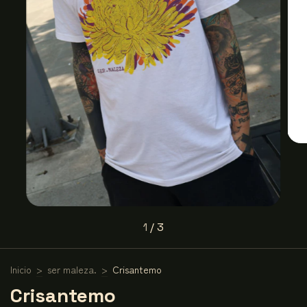
1
/
3
Inicio
>
ser maleza.
>
Crisantemo
Crisantemo