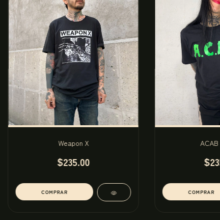
Weapon X
ACAB M
$235.00
$23
COMPRAR
COMPRAR