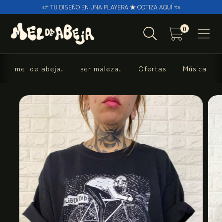
☞ TU DISEÑO EN UNA PLAYERA ★ COTIZA AQUÍ ☜
0
mel de abeja.
ser maleza.
Ofertas
Música